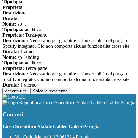
Tipologia
Proprieta
Descrizione
Durata
Nome:
sp_t
Tipologia:
analitico
Proprieta:
Terza-parte
Descrizione:
Necessario per garantire la funzionalità del plug-in
Spotify integrato. Ciò non comporta alcuna funzionalità cross-site.
Durata:
1 anno
Nome:
sp_landing
Tipologia:
analitico
Proprieta:
Terza-parte
Descrizione:
Necessario per garantire la funzionalità del plug-in
Spotify integrato. Ciò non comporta alcuna funzionalità cross-site.
Durata:
1 giorno
Accetta tutti
Salva le preferenze
Liceo Scientifico Statale Galileo Galilei Perugia
Contatti
Liceo Scientifico Statale Galileo Galilei Perugia
Via Carlo Manuali, 12 06122 - Perugia