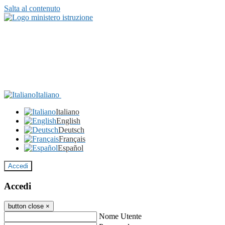
Salta al contenuto
Italiano
Italiano
English
Deutsch
Français
Español
Accedi
Accedi
button close
×
Nome Utente