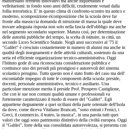
manifestano fermenti innovativi ma anche inquietudini e
velleitarismi: in fondo sono anni difficili, crudemente venati dalla
follia terroristica. E' in questo clima di confronto-scontro tra antico e
moderno, scomposizione-ricomposizione che la scuola deve far
fronte alla massiccia domanda di istruzione di massa la quale deve
trovare adeguata risposta non solo nella fascia dell'obbligo ma anche
nel segmento secondario superiore. Matura così, per determinazione
delle autorità pubbliche del tempo, la scelta di istituire, in città, un
secondo Liceo Scientifico Statale. Negli anni successivi al '75 il
"Galilei" è cresciuto costantemente in numero di alunni ma anche in
qualità degli insegnamenti e delle attività culturali, sostenuto da una
seria ed efficiente organizzazione tecnico-amministrativa. Oggi
l'Istituto gode di una riconosciuta considerazione pubblica e
costituisce uno dei presidi più prestigiosi e autorevoli del sistema
scolastico perugino. Tutto questo non è stato frutto del caso ma dell'
encomiabile impegno di tutte le componenti della scuola: preside,
docenti, personale amministrativo, tecnico e ausiliario. Una
particolare menzione merita il preside Prof. Prospero Castiglione,
che con le sue non comuni qualità umane e professionali va
fortemente caratterizzato il modo di essere del "Galilei". Egli
appartiene degnamente a quei siciliani della parte orientale dell'Isola
da dove, come diceva Vitaliano Brancati, "sono entrati i Fenici, i
Greci, il commercio, il teatro, la musica", in una parola tutti quei
valori che oggi sono patrimonio distintivo della civiltà europea. Oggi
il "Galilei", forte della sua consolidata autorevolezza, si presenta con