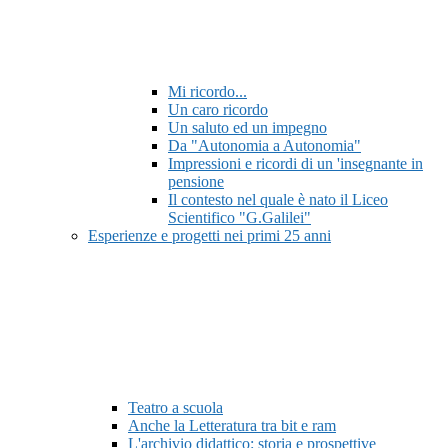
Mi ricordo...
Un caro ricordo
Un saluto ed un impegno
Da "Autonomia a Autonomia"
Impressioni e ricordi di un 'insegnante in
pensione
Il contesto nel quale è nato il Liceo
Scientifico "G.Galilei"
Esperienze e progetti nei primi 25 anni
Teatro a scuola
Anche la Letteratura tra bit e ram
L'archivio didattico: storia e prospettive