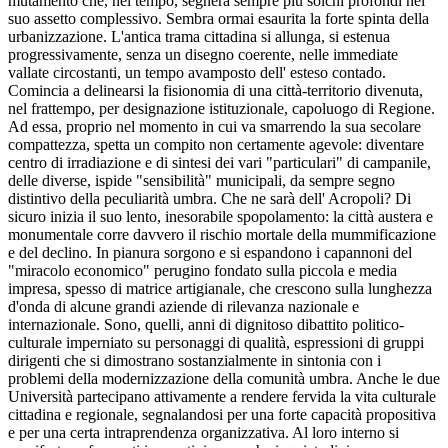
mutamento che, nel tempo, segnerà sempre più solchi profondi nel
suo assetto complessivo. Sembra ormai esaurita la forte spinta della
urbanizzazione. L'antica trama cittadina si allunga, si estenua
progressivamente, senza un disegno coerente, nelle immediate
vallate circostanti, un tempo avamposto dell' esteso contado.
Comincia a delinearsi la fisionomia di una città-territorio divenuta,
nel frattempo, per designazione istituzionale, capoluogo di Regione.
Ad essa, proprio nel momento in cui va smarrendo la sua secolare
compattezza, spetta un compito non certamente agevole: diventare
centro di irradiazione e di sintesi dei vari "particulari" di campanile,
delle diverse, ispide "sensibilità" municipali, da sempre segno
distintivo della peculiarità umbra. Che ne sarà dell' Acropoli? Di
sicuro inizia il suo lento, inesorabile spopolamento: la città austera e
monumentale corre davvero il rischio mortale della mummificazione
e del declino. In pianura sorgono e si espandono i capannoni del
"miracolo economico" perugino fondato sulla piccola e media
impresa, spesso di matrice artigianale, che crescono sulla lunghezza
d'onda di alcune grandi aziende di rilevanza nazionale e
internazionale. Sono, quelli, anni di dignitoso dibattito politico-
culturale imperniato su personaggi di qualità, espressioni di gruppi
dirigenti che si dimostrano sostanzialmente in sintonia con i
problemi della modernizzazione della comunità umbra. Anche le due
Università partecipano attivamente a rendere fervida la vita culturale
cittadina e regionale, segnalandosi per una forte capacità propositiva
e per una certa intraprendenza organizzativa. Al loro interno si