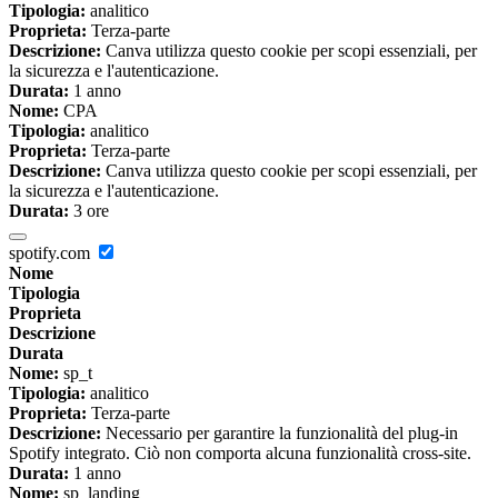
Tipologia:
analitico
Proprieta:
Terza-parte
Descrizione:
Canva utilizza questo cookie per scopi essenziali, per
la sicurezza e l'autenticazione.
Durata:
1 anno
Nome:
CPA
Tipologia:
analitico
Proprieta:
Terza-parte
Descrizione:
Canva utilizza questo cookie per scopi essenziali, per
la sicurezza e l'autenticazione.
Durata:
3 ore
spotify.com
Nome
Tipologia
Proprieta
Descrizione
Durata
Nome:
sp_t
Tipologia:
analitico
Proprieta:
Terza-parte
Descrizione:
Necessario per garantire la funzionalità del plug-in
Spotify integrato. Ciò non comporta alcuna funzionalità cross-site.
Durata:
1 anno
Nome:
sp_landing