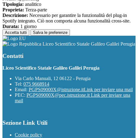
Tipologia:
analitico
Proprieta:
Terza-parte
Descrizione:
Necessario per garantire la funzionalità del plug-in
Spotify integrato. Ciò non comporta alcuna funzionalità cross-site.
Durata:
1 giorno
Accetta tutti
Salva le preferenze
Liceo Scientifico Statale Galileo Galilei Perugia
Contatti
Liceo Scientifico Statale Galileo Galilei Perugia
Via Carlo Manuali, 12 06122 - Perugia
Tel:
075 9668914
Email:
PGPS09000X@istruzione.it
Link per inviare una mail
PEC:
PGPS09000X@pec.istruzione.it
Link per inviare una
mail
Sezione Link Utili
Cookie policy