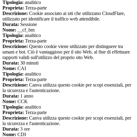
Tipologia:
analitico
Proprieta:
Terza-parte
Descrizione:
Cookie associato ai siti che utilizzano CloudFlare,
utilizzato per identificare il traffico web attendibile.
Durata:
Sessione
Nome:
__cf_bm
Tipologia:
analitico
Proprieta:
Terza-parte
Descrizione:
Questo cookie viene utilizzato per distinguere tra
umani e bot. Ciò è vantaggioso per il sito Web, al fine di effettuare
rapporti validi sull'utilizzo del proprio sito Web.
Durata:
30 minuti
Nome:
CAI
Tipologia:
analitico
Proprieta:
Terza-parte
Descrizione:
Canva utilizza questo cookie per scopi essenziali, per
la sicurezza e l'autenticazione.
Durata:
1 anno
Nome:
CCK
Tipologia:
analitico
Proprieta:
Terza-parte
Descrizione:
Canva utilizza questo cookie per scopi essenziali, per
la sicurezza e l'autenticazione.
Durata:
3 ore
Nome:
CDI