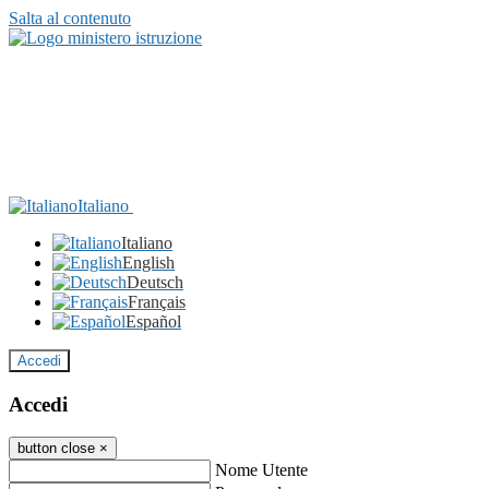
Salta al contenuto
Italiano
Italiano
English
Deutsch
Français
Español
Accedi
Accedi
button close
×
Nome Utente