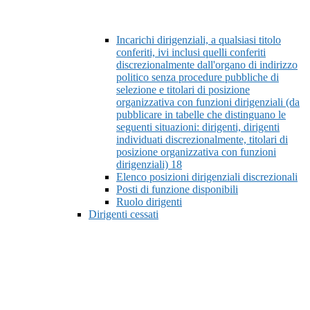
Incarichi dirigenziali, a qualsiasi titolo
conferiti, ivi inclusi quelli conferiti
discrezionalmente dall'organo di indirizzo
politico senza procedure pubbliche di
selezione e titolari di posizione
organizzativa con funzioni dirigenziali (da
pubblicare in tabelle che distinguano le
seguenti situazioni: dirigenti, dirigenti
individuati discrezionalmente, titolari di
posizione organizzativa con funzioni
dirigenziali)
18
Elenco posizioni dirigenziali discrezionali
Posti di funzione disponibili
Ruolo dirigenti
Dirigenti cessati