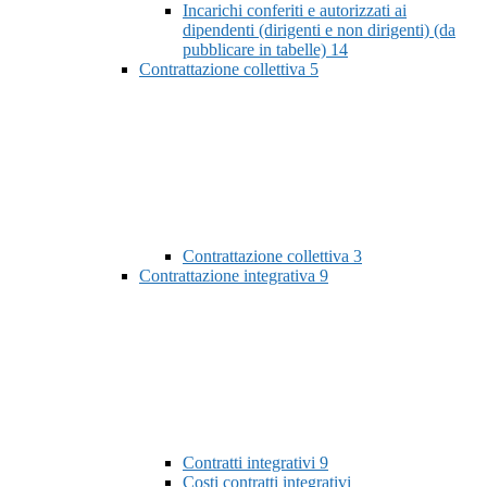
Incarichi conferiti e autorizzati ai
dipendenti (dirigenti e non dirigenti) (da
pubblicare in tabelle)
14
Contrattazione collettiva
5
Contrattazione collettiva
3
Contrattazione integrativa
9
Contratti integrativi
9
Costi contratti integrativi