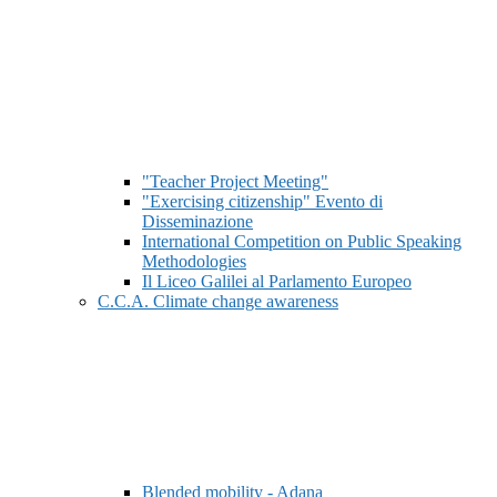
"Teacher Project Meeting"
"Exercising citizenship" Evento di
Disseminazione
International Competition on Public Speaking
Methodologies
Il Liceo Galilei al Parlamento Europeo
C.C.A. Climate change awareness
Blended mobility - Adana