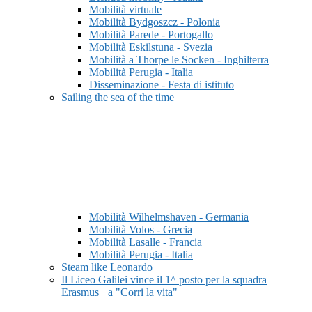
Mobilità virtuale
Mobilità Bydgoszcz - Polonia
Mobilità Parede - Portogallo
Mobilità Eskilstuna - Svezia
Mobilità a Thorpe le Socken - Inghilterra
Mobilità Perugia - Italia
Disseminazione - Festa di istituto
Sailing the sea of the time
Mobilità Wilhelmshaven - Germania
Mobilità Volos - Grecia
Mobilità Lasalle - Francia
Mobilità Perugia - Italia
Steam like Leonardo
Il Liceo Galilei vince il 1^ posto per la squadra
Erasmus+ a "Corri la vita"