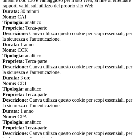
umani e bot. Ciò è vantaggioso per il sito Web, al fine di effettuare
rapporti validi sull'utilizzo del proprio sito Web.
Durata:
30 minuti
Nome:
CAI
Tipologia:
analitico
Proprieta:
Terza-parte
Descrizione:
Canva utilizza questo cookie per scopi essenziali, per
la sicurezza e l'autenticazione.
Durata:
1 anno
Nome:
CCK
Tipologia:
analitico
Proprieta:
Terza-parte
Descrizione:
Canva utilizza questo cookie per scopi essenziali, per
la sicurezza e l'autenticazione.
Durata:
3 ore
Nome:
CDI
Tipologia:
analitico
Proprieta:
Terza-parte
Descrizione:
Canva utilizza questo cookie per scopi essenziali, per
la sicurezza e l'autenticazione.
Durata:
1 anno
Nome:
CPA
Tipologia:
analitico
Proprieta:
Terza-parte
Descrizione:
Canva utilizza questo cookie per scopi essenziali, per