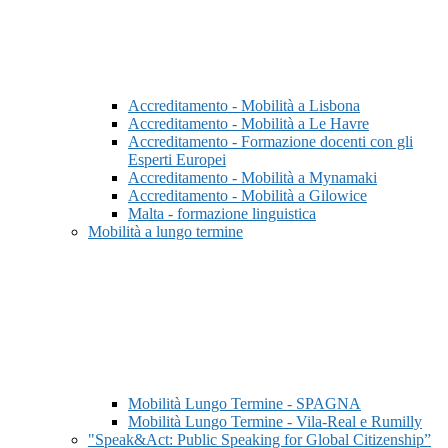
Accreditamento - Mobilità a Lisbona
Accreditamento - Mobilità a Le Havre
Accreditamento - Formazione docenti con gli
Esperti Europei
Accreditamento - Mobilità a Mynamaki
Accreditamento - Mobilità a Gilowice
Malta - formazione linguistica
Mobilità a lungo termine
Mobilità Lungo Termine - SPAGNA
Mobilità Lungo Termine - Vila-Real e Rumilly
"Speak&Act: Public Speaking for Global Citizenship”