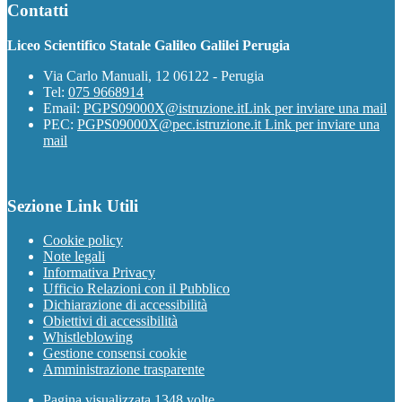
Contatti
Liceo Scientifico Statale Galileo Galilei Perugia
Via Carlo Manuali, 12 06122 - Perugia
Tel:
075 9668914
Email:
PGPS09000X@istruzione.it
Link per inviare una mail
PEC:
PGPS09000X@pec.istruzione.it
Link per inviare una
mail
Sezione Link Utili
Cookie policy
Note legali
Informativa Privacy
Ufficio Relazioni con il Pubblico
Dichiarazione di accessibilità
Obiettivi di accessibilità
Whistleblowing
Gestione consensi cookie
Amministrazione trasparente
Pagina visualizzata
1348
volte