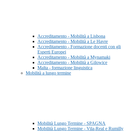
Accreditamento - Mobilità a Lisbona
Accreditamento - Mobilità a Le Havre
Accreditamento - Formazione docenti con gli
Esperti Europei
Accreditamento - Mobilità a Mynamaki
Accreditamento - Mobilità a Gilowice
Malta - formazione linguistica
Mobilità a lungo termine
Mobilità Lungo Termine - SPAGNA
Mobilità Lungo Termine - Vila-Real e Rumilly