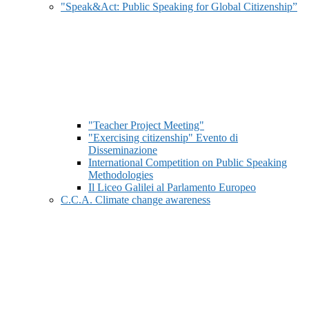
"Speak&Act: Public Speaking for Global Citizenship”
"Teacher Project Meeting"
"Exercising citizenship" Evento di
Disseminazione
International Competition on Public Speaking
Methodologies
Il Liceo Galilei al Parlamento Europeo
C.C.A. Climate change awareness