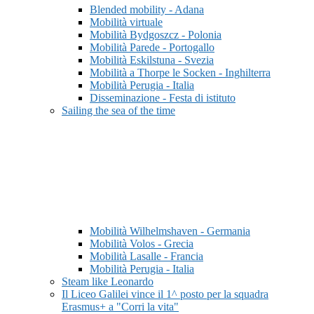
Blended mobility - Adana
Mobilità virtuale
Mobilità Bydgoszcz - Polonia
Mobilità Parede - Portogallo
Mobilità Eskilstuna - Svezia
Mobilità a Thorpe le Socken - Inghilterra
Mobilità Perugia - Italia
Disseminazione - Festa di istituto
Sailing the sea of the time
Mobilità Wilhelmshaven - Germania
Mobilità Volos - Grecia
Mobilità Lasalle - Francia
Mobilità Perugia - Italia
Steam like Leonardo
Il Liceo Galilei vince il 1^ posto per la squadra
Erasmus+ a "Corri la vita"