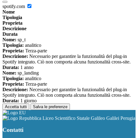
spotify.com
Nome
Tipologia
Proprieta
Descrizione
Durata
Nome:
sp_t
Tipologia:
analitico
Proprieta:
Terza-parte
Descrizione:
Necessario per garantire la funzionalità del plug-in
Spotify integrato. Ciò non comporta alcuna funzionalità cross-site.
Durata:
1 anno
Nome:
sp_landing
Tipologia:
analitico
Proprieta:
Terza-parte
Descrizione:
Necessario per garantire la funzionalità del plug-in
Spotify integrato. Ciò non comporta alcuna funzionalità cross-site.
Durata:
1 giorno
Accetta tutti
Salva le preferenze
Liceo Scientifico Statale Galileo Galilei Perugia
Contatti