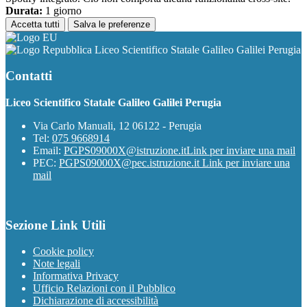
Durata:
1 giorno
Accetta tutti
Salva le preferenze
Liceo Scientifico Statale Galileo Galilei Perugia
Contatti
Liceo Scientifico Statale Galileo Galilei Perugia
Via Carlo Manuali, 12 06122 - Perugia
Tel:
075 9668914
Email:
PGPS09000X@istruzione.it
Link per inviare una mail
PEC:
PGPS09000X@pec.istruzione.it
Link per inviare una
mail
Sezione Link Utili
Cookie policy
Note legali
Informativa Privacy
Ufficio Relazioni con il Pubblico
Dichiarazione di accessibilità