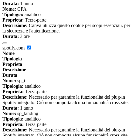
Durata:
1 anno
Nome:
CPA
Tipologia:
analitico
Proprieta:
Terza-parte
Descrizione:
Canva utilizza questo cookie per scopi essenziali, per
la sicurezza e l'autenticazione.
Durata:
3 ore
spotify.com
Nome
Tipologia
Proprieta
Descrizione
Durata
Nome:
sp_t
Tipologia:
analitico
Proprieta:
Terza-parte
Descrizione:
Necessario per garantire la funzionalità del plug-in
Spotify integrato. Ciò non comporta alcuna funzionalità cross-site.
Durata:
1 anno
Nome:
sp_landing
Tipologia:
analitico
Proprieta:
Terza-parte
Descrizione:
Necessario per garantire la funzionalità del plug-in
Spotify integrato. Ciò non comporta alcuna funzionalità cross-site.