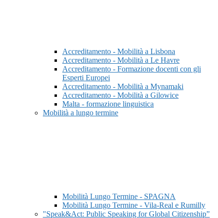
Accreditamento - Mobilità a Lisbona
Accreditamento - Mobilità a Le Havre
Accreditamento - Formazione docenti con gli
Esperti Europei
Accreditamento - Mobilità a Mynamaki
Accreditamento - Mobilità a Gilowice
Malta - formazione linguistica
Mobilità a lungo termine
Mobilità Lungo Termine - SPAGNA
Mobilità Lungo Termine - Vila-Real e Rumilly
"Speak&Act: Public Speaking for Global Citizenship”