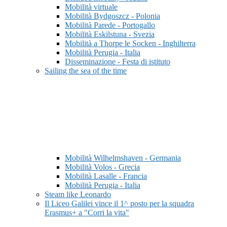
Mobilità virtuale
Mobilità Bydgoszcz - Polonia
Mobilità Parede - Portogallo
Mobilità Eskilstuna - Svezia
Mobilità a Thorpe le Socken - Inghilterra
Mobilità Perugia - Italia
Disseminazione - Festa di istituto
Sailing the sea of the time
Mobilità Wilhelmshaven - Germania
Mobilità Volos - Grecia
Mobilità Lasalle - Francia
Mobilità Perugia - Italia
Steam like Leonardo
Il Liceo Galilei vince il 1^ posto per la squadra
Erasmus+ a "Corri la vita"