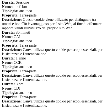
Durata:
Sessione
Nome:
__cf_bm
Tipologia:
analitico
Proprieta:
Terza-parte
Descrizione:
Questo cookie viene utilizzato per distinguere tra
umani e bot. Ciò è vantaggioso per il sito Web, al fine di effettuare
rapporti validi sull'utilizzo del proprio sito Web.
Durata:
30 minuti
Nome:
CAI
Tipologia:
analitico
Proprieta:
Terza-parte
Descrizione:
Canva utilizza questo cookie per scopi essenziali, per
la sicurezza e l'autenticazione.
Durata:
1 anno
Nome:
CCK
Tipologia:
analitico
Proprieta:
Terza-parte
Descrizione:
Canva utilizza questo cookie per scopi essenziali, per
la sicurezza e l'autenticazione.
Durata:
3 ore
Nome:
CDI
Tipologia:
analitico
Proprieta:
Terza-parte
Descrizione:
Canva utilizza questo cookie per scopi essenziali, per
la sicurezza e l'autenticazione.