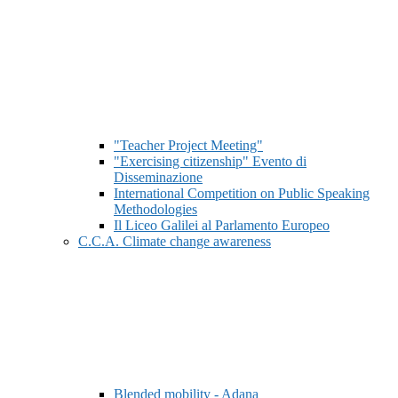
"Teacher Project Meeting"
"Exercising citizenship" Evento di
Disseminazione
International Competition on Public Speaking
Methodologies
Il Liceo Galilei al Parlamento Europeo
C.C.A. Climate change awareness
Blended mobility - Adana