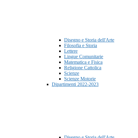
Disegno e Storia dell'Arte
Filosofia e Storia
Lettere
Lingue Comunitarie
Matematica e Fisica
Religione Cattolica
Scienze
Scienze Motorie
Dipartimenti 2022-2023
Disegno e Storia dell'Arte