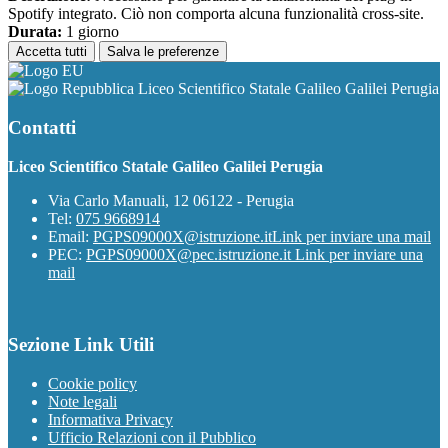
Spotify integrato. Ciò non comporta alcuna funzionalità cross-site.
Durata:
1 giorno
Accetta tutti
Salva le preferenze
Liceo Scientifico Statale Galileo Galilei Perugia
Contatti
Liceo Scientifico Statale Galileo Galilei Perugia
Via Carlo Manuali, 12 06122 - Perugia
Tel:
075 9668914
Email:
PGPS09000X@istruzione.it
Link per inviare una mail
PEC:
PGPS09000X@pec.istruzione.it
Link per inviare una
mail
Sezione Link Utili
Cookie policy
Note legali
Informativa Privacy
Ufficio Relazioni con il Pubblico