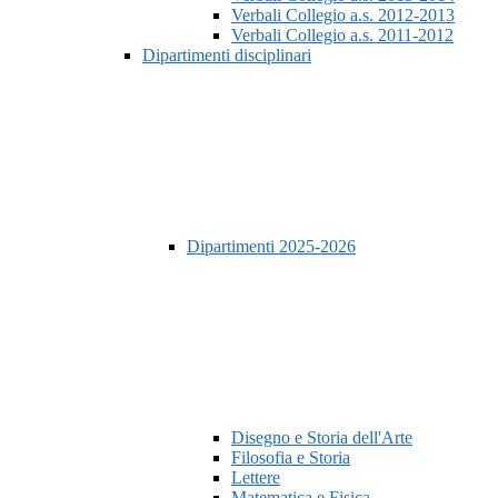
Verbali Collegio a.s. 2012-2013
Verbali Collegio a.s. 2011-2012
Dipartimenti disciplinari
Dipartimenti 2025-2026
Disegno e Storia dell'Arte
Filosofia e Storia
Lettere
Matematica e Fisica