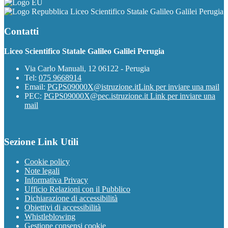
Liceo Scientifico Statale Galileo Galilei Perugia
Contatti
Liceo Scientifico Statale Galileo Galilei Perugia
Via Carlo Manuali, 12 06122 - Perugia
Tel:
075 9668914
Email:
PGPS09000X@istruzione.it
Link per inviare una mail
PEC:
PGPS09000X@pec.istruzione.it
Link per inviare una
mail
Sezione Link Utili
Cookie policy
Note legali
Informativa Privacy
Ufficio Relazioni con il Pubblico
Dichiarazione di accessibilità
Obiettivi di accessibilità
Whistleblowing
Gestione consensi cookie