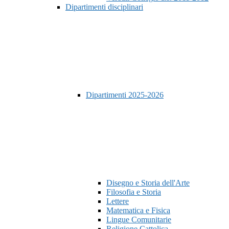
Dipartimenti disciplinari
Dipartimenti 2025-2026
Disegno e Storia dell'Arte
Filosofia e Storia
Lettere
Matematica e Fisica
Lingue Comunitarie
Religione Cattolica