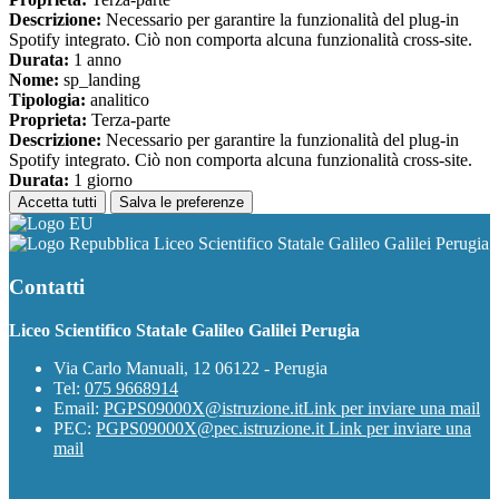
Descrizione:
Necessario per garantire la funzionalità del plug-in
Spotify integrato. Ciò non comporta alcuna funzionalità cross-site.
Durata:
1 anno
Nome:
sp_landing
Tipologia:
analitico
Proprieta:
Terza-parte
Descrizione:
Necessario per garantire la funzionalità del plug-in
Spotify integrato. Ciò non comporta alcuna funzionalità cross-site.
Durata:
1 giorno
Accetta tutti
Salva le preferenze
Liceo Scientifico Statale Galileo Galilei Perugia
Contatti
Liceo Scientifico Statale Galileo Galilei Perugia
Via Carlo Manuali, 12 06122 - Perugia
Tel:
075 9668914
Email:
PGPS09000X@istruzione.it
Link per inviare una mail
PEC:
PGPS09000X@pec.istruzione.it
Link per inviare una
mail