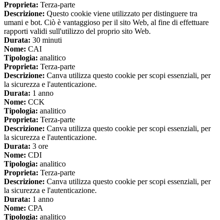
Proprieta:
Terza-parte
Descrizione:
Questo cookie viene utilizzato per distinguere tra
umani e bot. Ciò è vantaggioso per il sito Web, al fine di effettuare
rapporti validi sull'utilizzo del proprio sito Web.
Durata:
30 minuti
Nome:
CAI
Tipologia:
analitico
Proprieta:
Terza-parte
Descrizione:
Canva utilizza questo cookie per scopi essenziali, per
la sicurezza e l'autenticazione.
Durata:
1 anno
Nome:
CCK
Tipologia:
analitico
Proprieta:
Terza-parte
Descrizione:
Canva utilizza questo cookie per scopi essenziali, per
la sicurezza e l'autenticazione.
Durata:
3 ore
Nome:
CDI
Tipologia:
analitico
Proprieta:
Terza-parte
Descrizione:
Canva utilizza questo cookie per scopi essenziali, per
la sicurezza e l'autenticazione.
Durata:
1 anno
Nome:
CPA
Tipologia:
analitico