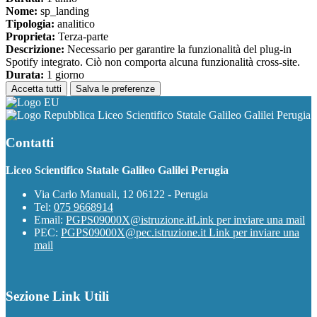
Nome:
sp_landing
Tipologia:
analitico
Proprieta:
Terza-parte
Descrizione:
Necessario per garantire la funzionalità del plug-in
Spotify integrato. Ciò non comporta alcuna funzionalità cross-site.
Durata:
1 giorno
Accetta tutti
Salva le preferenze
Liceo Scientifico Statale Galileo Galilei Perugia
Contatti
Liceo Scientifico Statale Galileo Galilei Perugia
Via Carlo Manuali, 12 06122 - Perugia
Tel:
075 9668914
Email:
PGPS09000X@istruzione.it
Link per inviare una mail
PEC:
PGPS09000X@pec.istruzione.it
Link per inviare una
mail
Sezione Link Utili