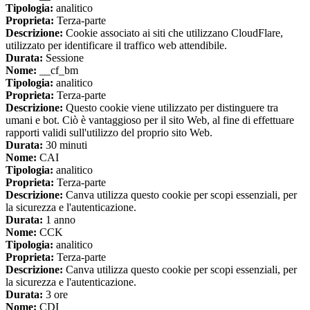
Tipologia:
analitico
Proprieta:
Terza-parte
Descrizione:
Cookie associato ai siti che utilizzano CloudFlare,
utilizzato per identificare il traffico web attendibile.
Durata:
Sessione
Nome:
__cf_bm
Tipologia:
analitico
Proprieta:
Terza-parte
Descrizione:
Questo cookie viene utilizzato per distinguere tra
umani e bot. Ciò è vantaggioso per il sito Web, al fine di effettuare
rapporti validi sull'utilizzo del proprio sito Web.
Durata:
30 minuti
Nome:
CAI
Tipologia:
analitico
Proprieta:
Terza-parte
Descrizione:
Canva utilizza questo cookie per scopi essenziali, per
la sicurezza e l'autenticazione.
Durata:
1 anno
Nome:
CCK
Tipologia:
analitico
Proprieta:
Terza-parte
Descrizione:
Canva utilizza questo cookie per scopi essenziali, per
la sicurezza e l'autenticazione.
Durata:
3 ore
Nome:
CDI