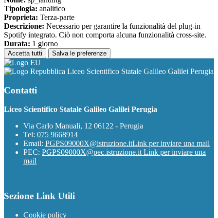
Tipologia:
analitico
Proprieta:
Terza-parte
Descrizione:
Necessario per garantire la funzionalità del plug-in
Spotify integrato. Ciò non comporta alcuna funzionalità cross-site.
Durata:
1 giorno
Accetta tutti
Salva le preferenze
Liceo Scientifico Statale Galileo Galilei Perugia
Contatti
Liceo Scientifico Statale Galileo Galilei Perugia
Via Carlo Manuali, 12 06122 - Perugia
Tel:
075 9668914
Email:
PGPS09000X@istruzione.it
Link per inviare una mail
PEC:
PGPS09000X@pec.istruzione.it
Link per inviare una
mail
Sezione Link Utili
Cookie policy