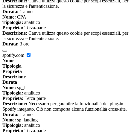
Descrizione:
Canva utilizza questo cookie per scopi essenziali, per
la sicurezza e l'autenticazione.
Durata:
1 anno
Nome:
CPA
Tipologia:
analitico
Proprieta:
Terza-parte
Descrizione:
Canva utilizza questo cookie per scopi essenziali, per
la sicurezza e l'autenticazione.
Durata:
3 ore
spotify.com
Nome
Tipologia
Proprieta
Descrizione
Durata
Nome:
sp_t
Tipologia:
analitico
Proprieta:
Terza-parte
Descrizione:
Necessario per garantire la funzionalità del plug-in
Spotify integrato. Ciò non comporta alcuna funzionalità cross-site.
Durata:
1 anno
Nome:
sp_landing
Tipologia:
analitico
Proprieta:
Terza-parte