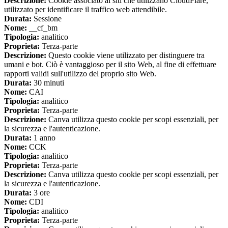
Descrizione:
Cookie associato ai siti che utilizzano CloudFlare,
utilizzato per identificare il traffico web attendibile.
Durata:
Sessione
Nome:
__cf_bm
Tipologia:
analitico
Proprieta:
Terza-parte
Descrizione:
Questo cookie viene utilizzato per distinguere tra
umani e bot. Ciò è vantaggioso per il sito Web, al fine di effettuare
rapporti validi sull'utilizzo del proprio sito Web.
Durata:
30 minuti
Nome:
CAI
Tipologia:
analitico
Proprieta:
Terza-parte
Descrizione:
Canva utilizza questo cookie per scopi essenziali, per
la sicurezza e l'autenticazione.
Durata:
1 anno
Nome:
CCK
Tipologia:
analitico
Proprieta:
Terza-parte
Descrizione:
Canva utilizza questo cookie per scopi essenziali, per
la sicurezza e l'autenticazione.
Durata:
3 ore
Nome:
CDI
Tipologia:
analitico
Proprieta:
Terza-parte