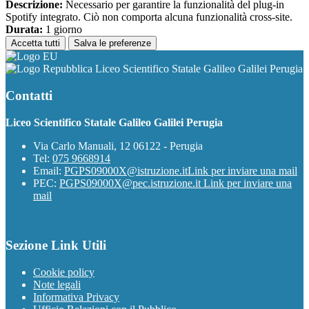
Descrizione:
Necessario per garantire la funzionalità del plug-in
Spotify integrato. Ciò non comporta alcuna funzionalità cross-site.
Durata:
1 giorno
Accetta tutti
Salva le preferenze
Liceo Scientifico Statale Galileo Galilei Perugia
Contatti
Liceo Scientifico Statale Galileo Galilei Perugia
Via Carlo Manuali, 12 06122 - Perugia
Tel:
075 9668914
Email:
PGPS09000X@istruzione.it
Link per inviare una mail
PEC:
PGPS09000X@pec.istruzione.it
Link per inviare una
mail
Sezione Link Utili
Cookie policy
Note legali
Informativa Privacy