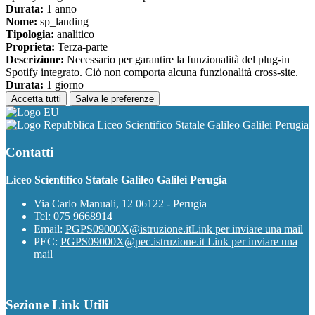
Durata:
1 anno
Nome:
sp_landing
Tipologia:
analitico
Proprieta:
Terza-parte
Descrizione:
Necessario per garantire la funzionalità del plug-in
Spotify integrato. Ciò non comporta alcuna funzionalità cross-site.
Durata:
1 giorno
Accetta tutti
Salva le preferenze
Liceo Scientifico Statale Galileo Galilei Perugia
Contatti
Liceo Scientifico Statale Galileo Galilei Perugia
Via Carlo Manuali, 12 06122 - Perugia
Tel:
075 9668914
Email:
PGPS09000X@istruzione.it
Link per inviare una mail
PEC:
PGPS09000X@pec.istruzione.it
Link per inviare una
mail
Sezione Link Utili