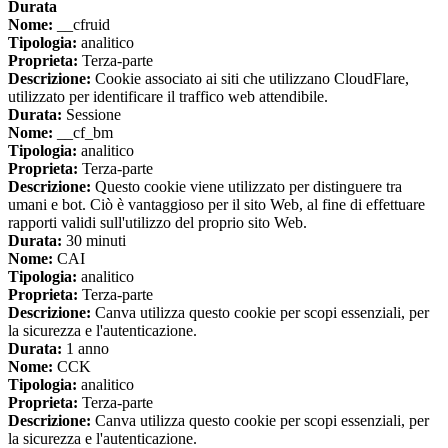
Durata
Nome:
__cfruid
Tipologia:
analitico
Proprieta:
Terza-parte
Descrizione:
Cookie associato ai siti che utilizzano CloudFlare,
utilizzato per identificare il traffico web attendibile.
Durata:
Sessione
Nome:
__cf_bm
Tipologia:
analitico
Proprieta:
Terza-parte
Descrizione:
Questo cookie viene utilizzato per distinguere tra
umani e bot. Ciò è vantaggioso per il sito Web, al fine di effettuare
rapporti validi sull'utilizzo del proprio sito Web.
Durata:
30 minuti
Nome:
CAI
Tipologia:
analitico
Proprieta:
Terza-parte
Descrizione:
Canva utilizza questo cookie per scopi essenziali, per
la sicurezza e l'autenticazione.
Durata:
1 anno
Nome:
CCK
Tipologia:
analitico
Proprieta:
Terza-parte
Descrizione:
Canva utilizza questo cookie per scopi essenziali, per
la sicurezza e l'autenticazione.