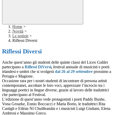
Home
>
Novità
>
Le notizie
>
Riflessi Diversi
Riflessi Diversi
Anche quest’anno gli studenti delle quinte classi del Liceo Galilei
partecipano a
Riflessi DiVersi
,
festival annuale di musicisti e poeti
irlandesi e umbri che si svolgerà
dal 26 al 29 settembre
prossimo a
Perugia e Magione.
Occasione rara per i nostri studenti di incontrare di persona artisti
contemporanei, ascoltare le loro voci, apprezzare l’incrocio tra i
linguaggi poetici in lingue diverse, grazie al lavoro delle traduttrici
che partecipano al Festival.
L’edizione di quest’anno vede protagonisti i poeti Paddy Bushe,
Vona Groarke, Ennio Boccacci e Maria Borio, le traduttrici Rita
Castigli e Eiléan Ní Chuilleanáin e i musicisti Luigi Giuliani, Elena
Ambrosi e Massimo Greco.