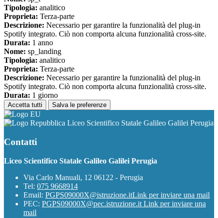
Tipologia:
analitico
Proprieta:
Terza-parte
Descrizione:
Necessario per garantire la funzionalità del plug-in
Spotify integrato. Ciò non comporta alcuna funzionalità cross-site.
Durata:
1 anno
Nome:
sp_landing
Tipologia:
analitico
Proprieta:
Terza-parte
Descrizione:
Necessario per garantire la funzionalità del plug-in
Spotify integrato. Ciò non comporta alcuna funzionalità cross-site.
Durata:
1 giorno
Accetta tutti
Salva le preferenze
Liceo Scientifico Statale Galileo Galilei Perugia
Contatti
Liceo Scientifico Statale Galileo Galilei Perugia
Via Carlo Manuali, 12 06122 - Perugia
Tel:
075 9668914
Email:
PGPS09000X@istruzione.it
Link per inviare una mail
PEC:
PGPS09000X@pec.istruzione.it
Link per inviare una
mail