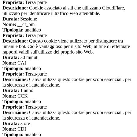
Proprieta:
Terza-parte
Descrizione:
Cookie associato ai siti che utilizzano CloudFlare,
utilizzato per identificare il traffico web attendibile.
Durata:
Sessione
Nome:
__cf_bm
Tipologia:
analitico
Proprieta:
Terza-parte
Descrizione:
Questo cookie viene utilizzato per distinguere tra
umani e bot. Ciò è vantaggioso per il sito Web, al fine di effettuare
rapporti validi sull'utilizzo del proprio sito Web.
Durata:
30 minuti
Nome:
CAI
Tipologia:
analitico
Proprieta:
Terza-parte
Descrizione:
Canva utilizza questo cookie per scopi essenziali, per
la sicurezza e l'autenticazione.
Durata:
1 anno
Nome:
CCK
Tipologia:
analitico
Proprieta:
Terza-parte
Descrizione:
Canva utilizza questo cookie per scopi essenziali, per
la sicurezza e l'autenticazione.
Durata:
3 ore
Nome:
CDI
Tipologia:
analitico