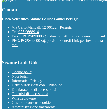
Liceo Scientifico Statale Galileo Galilei Perugia
Contatti
Liceo Scientifico Statale Galileo Galilei Perugia
Via Carlo Manuali, 12 06122 - Perugia
Tel:
075 9668914
Email:
PGPS09000X@istruzione.it
Link per inviare una mail
PEC:
PGPS09000X@pec.istruzione.it
Link per inviare una
mail
Sezione Link Utili
Cookie policy
Note legali
Informativa Privacy
Ufficio Relazioni con il Pubblico
Dichiarazione di accessibilità
Obiettivi di accessibilità
Whistleblowing
Gestione consensi cookie
Amministrazione trasparente