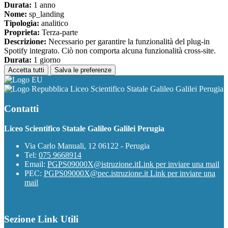
Durata:
1 anno
Nome:
sp_landing
Tipologia:
analitico
Proprieta:
Terza-parte
Descrizione:
Necessario per garantire la funzionalità del plug-in
Spotify integrato. Ciò non comporta alcuna funzionalità cross-site.
Durata:
1 giorno
Accetta tutti
Salva le preferenze
Liceo Scientifico Statale Galileo Galilei Perugia
Contatti
Liceo Scientifico Statale Galileo Galilei Perugia
Via Carlo Manuali, 12 06122 - Perugia
Tel:
075 9668914
Email:
PGPS09000X@istruzione.it
Link per inviare una mail
PEC:
PGPS09000X@pec.istruzione.it
Link per inviare una
mail
Sezione Link Utili