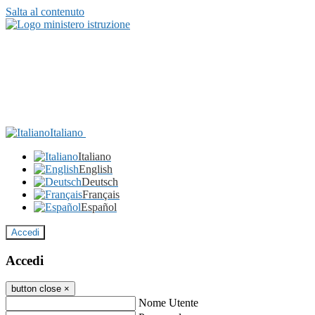
Salta al contenuto
Italiano
Italiano
English
Deutsch
Français
Español
Accedi
Accedi
button close
×
Nome Utente