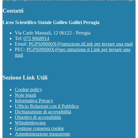
Contatti
Liceo Scientifico Statale Galileo Galilei Perugia
Via Carlo Manuali, 12 06122 - Perugia
Tel:
075 9668914
Email:
PGPS09000X@istruzione.it
Link per inviare una mail
PEC:
PGPS09000X@pec.istruzione.it
Link per inviare una
mail
Sezione Link Utili
Cookie policy
Note legali
Informativa Privacy
Ufficio Relazioni con il Pubblico
Dichiarazione di accessibilità
Obiettivi di accessibilità
Whistleblowing
Gestione consensi cookie
Amministrazione trasparente