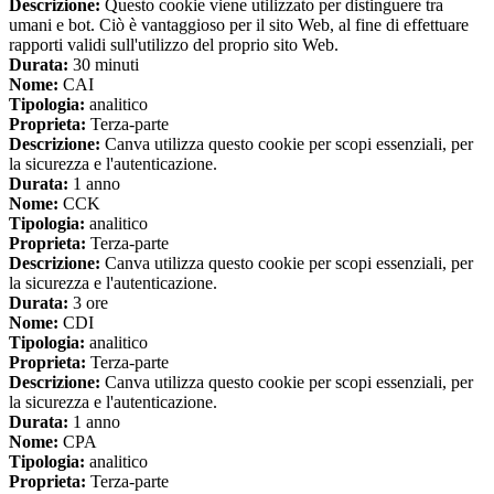
Descrizione:
Questo cookie viene utilizzato per distinguere tra
umani e bot. Ciò è vantaggioso per il sito Web, al fine di effettuare
rapporti validi sull'utilizzo del proprio sito Web.
Durata:
30 minuti
Nome:
CAI
Tipologia:
analitico
Proprieta:
Terza-parte
Descrizione:
Canva utilizza questo cookie per scopi essenziali, per
la sicurezza e l'autenticazione.
Durata:
1 anno
Nome:
CCK
Tipologia:
analitico
Proprieta:
Terza-parte
Descrizione:
Canva utilizza questo cookie per scopi essenziali, per
la sicurezza e l'autenticazione.
Durata:
3 ore
Nome:
CDI
Tipologia:
analitico
Proprieta:
Terza-parte
Descrizione:
Canva utilizza questo cookie per scopi essenziali, per
la sicurezza e l'autenticazione.
Durata:
1 anno
Nome:
CPA
Tipologia:
analitico
Proprieta:
Terza-parte