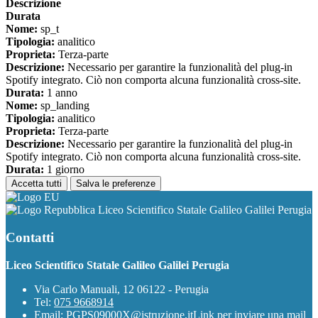
Descrizione
Durata
Nome:
sp_t
Tipologia:
analitico
Proprieta:
Terza-parte
Descrizione:
Necessario per garantire la funzionalità del plug-in
Spotify integrato. Ciò non comporta alcuna funzionalità cross-site.
Durata:
1 anno
Nome:
sp_landing
Tipologia:
analitico
Proprieta:
Terza-parte
Descrizione:
Necessario per garantire la funzionalità del plug-in
Spotify integrato. Ciò non comporta alcuna funzionalità cross-site.
Durata:
1 giorno
Accetta tutti
Salva le preferenze
Liceo Scientifico Statale Galileo Galilei Perugia
Contatti
Liceo Scientifico Statale Galileo Galilei Perugia
Via Carlo Manuali, 12 06122 - Perugia
Tel:
075 9668914
Email:
PGPS09000X@istruzione.it
Link per inviare una mail