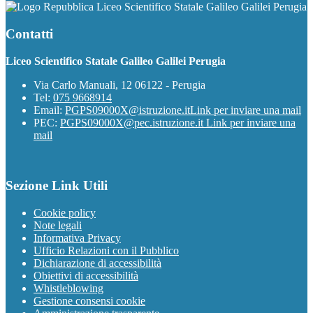
Liceo Scientifico Statale Galileo Galilei Perugia
Contatti
Liceo Scientifico Statale Galileo Galilei Perugia
Via Carlo Manuali, 12 06122 - Perugia
Tel:
075 9668914
Email:
PGPS09000X@istruzione.it
Link per inviare una mail
PEC:
PGPS09000X@pec.istruzione.it
Link per inviare una
mail
Sezione Link Utili
Cookie policy
Note legali
Informativa Privacy
Ufficio Relazioni con il Pubblico
Dichiarazione di accessibilità
Obiettivi di accessibilità
Whistleblowing
Gestione consensi cookie