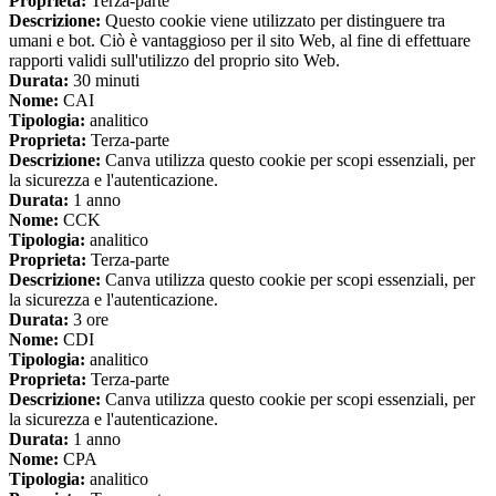
Proprieta:
Terza-parte
Descrizione:
Questo cookie viene utilizzato per distinguere tra
umani e bot. Ciò è vantaggioso per il sito Web, al fine di effettuare
rapporti validi sull'utilizzo del proprio sito Web.
Durata:
30 minuti
Nome:
CAI
Tipologia:
analitico
Proprieta:
Terza-parte
Descrizione:
Canva utilizza questo cookie per scopi essenziali, per
la sicurezza e l'autenticazione.
Durata:
1 anno
Nome:
CCK
Tipologia:
analitico
Proprieta:
Terza-parte
Descrizione:
Canva utilizza questo cookie per scopi essenziali, per
la sicurezza e l'autenticazione.
Durata:
3 ore
Nome:
CDI
Tipologia:
analitico
Proprieta:
Terza-parte
Descrizione:
Canva utilizza questo cookie per scopi essenziali, per
la sicurezza e l'autenticazione.
Durata:
1 anno
Nome:
CPA
Tipologia:
analitico