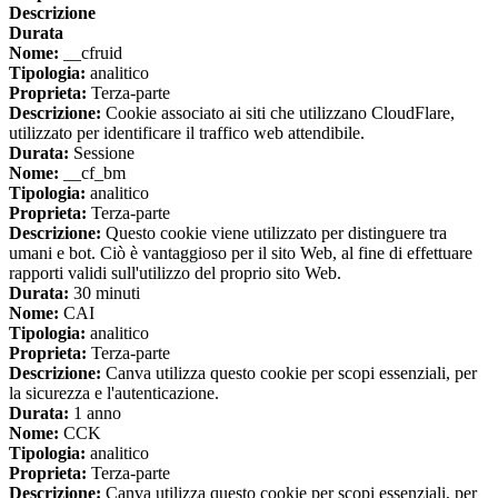
Descrizione
Durata
Nome:
__cfruid
Tipologia:
analitico
Proprieta:
Terza-parte
Descrizione:
Cookie associato ai siti che utilizzano CloudFlare,
utilizzato per identificare il traffico web attendibile.
Durata:
Sessione
Nome:
__cf_bm
Tipologia:
analitico
Proprieta:
Terza-parte
Descrizione:
Questo cookie viene utilizzato per distinguere tra
umani e bot. Ciò è vantaggioso per il sito Web, al fine di effettuare
rapporti validi sull'utilizzo del proprio sito Web.
Durata:
30 minuti
Nome:
CAI
Tipologia:
analitico
Proprieta:
Terza-parte
Descrizione:
Canva utilizza questo cookie per scopi essenziali, per
la sicurezza e l'autenticazione.
Durata:
1 anno
Nome:
CCK
Tipologia:
analitico
Proprieta:
Terza-parte
Descrizione:
Canva utilizza questo cookie per scopi essenziali, per