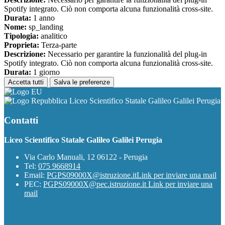
Spotify integrato. Ciò non comporta alcuna funzionalità cross-site.
Durata:
1 anno
Nome:
sp_landing
Tipologia:
analitico
Proprieta:
Terza-parte
Descrizione:
Necessario per garantire la funzionalità del plug-in
Spotify integrato. Ciò non comporta alcuna funzionalità cross-site.
Durata:
1 giorno
Accetta tutti
Salva le preferenze
Liceo Scientifico Statale Galileo Galilei Perugia
Contatti
Liceo Scientifico Statale Galileo Galilei Perugia
Via Carlo Manuali, 12 06122 - Perugia
Tel:
075 9668914
Email:
PGPS09000X@istruzione.it
Link per inviare una mail
PEC:
PGPS09000X@pec.istruzione.it
Link per inviare una
mail