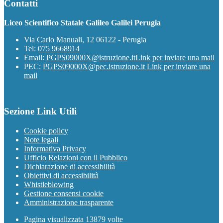
Contatti
Liceo Scientifico Statale Galileo Galilei Perugia
Via Carlo Manuali, 12 06122 - Perugia
Tel:
075 9668914
Email:
PGPS09000X@istruzione.it
Link per inviare una mail
PEC:
PGPS09000X@pec.istruzione.it
Link per inviare una
mail
Sezione Link Utili
Cookie policy
Note legali
Informativa Privacy
Ufficio Relazioni con il Pubblico
Dichiarazione di accessibilità
Obiettivi di accessibilità
Whistleblowing
Gestione consensi cookie
Amministrazione trasparente
Pagina visualizzata
13879
volte