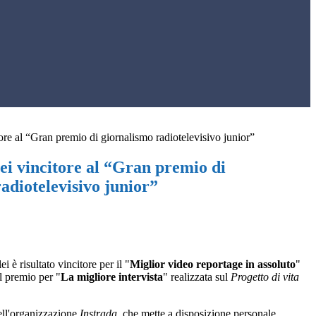
tore al “Gran premio di giornalismo radiotelevisivo junior”
lei vincitore al “Gran premio di
adiotelevisivo junior”
 è risultato vincitore per il "
Miglior video reportage in assoluto
"
l premio per "
La migliore intervista
" realizzata sul
Progetto di vita
 dell'organizzazione
Instrada
, che mette a disposizione personale