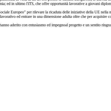
ia; ed in ultimo l'
ITS
, che offre opportunità lavorative a giovani diplom
 Sociale Europeo" per rilevare la ricaduta delle iniziative della UE nell
 lavorativo ed entrare in una dimensione adulta oltre che per acquisire 
e hanno aderito con entusiasmo ed impegnoal progetto e un sentito ringr