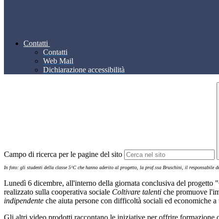
Contatti
Contatti
Web Mail
Dichiarazione accessibilità
Campo di ricerca per le pagine del sito
In foto: gli studenti della classe 5^C che hanno aderito al progetto, la prof.ssa Bruschini, il responsabile
Lunedì 6 dicembre, all'interno della giornata conclusiva del progetto "Gi
realizzato sulla cooperativa sociale
Coltivare talenti
che promuove l'imp
indipendente
che aiuta persone con difficoltà sociali ed economiche 
Gli altri video prodotti raccontano le iniziative per offrire formazione 