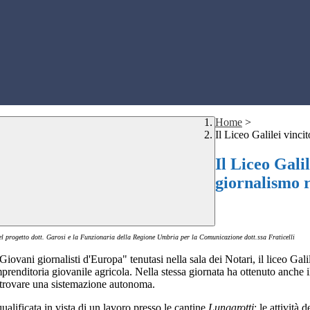
Home
>
Il Liceo Galilei vinci
Il Liceo Gali
giornalismo r
 del progetto dott. Garosi e la Funzionaria della Regione Umbria per la Comunicazione dott.ssa Fraticelli
ovani giornalisti d'Europa" tenutasi nella sala dei Notari, il liceo Galilei
renditoria giovanile agricola. Nella stessa giornata ha ottenuto anche i
a trovare una sistemazione autonoma.
qualificata in vista di un lavoro presso le cantine
Lungarotti
; le attività