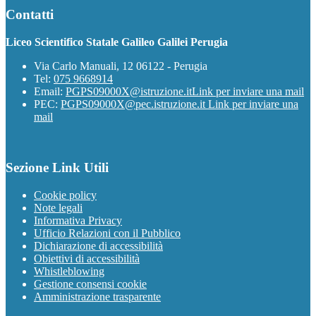
Contatti
Liceo Scientifico Statale Galileo Galilei Perugia
Via Carlo Manuali, 12 06122 - Perugia
Tel:
075 9668914
Email:
PGPS09000X@istruzione.it
Link per inviare una mail
PEC:
PGPS09000X@pec.istruzione.it
Link per inviare una
mail
Sezione Link Utili
Cookie policy
Note legali
Informativa Privacy
Ufficio Relazioni con il Pubblico
Dichiarazione di accessibilità
Obiettivi di accessibilità
Whistleblowing
Gestione consensi cookie
Amministrazione trasparente