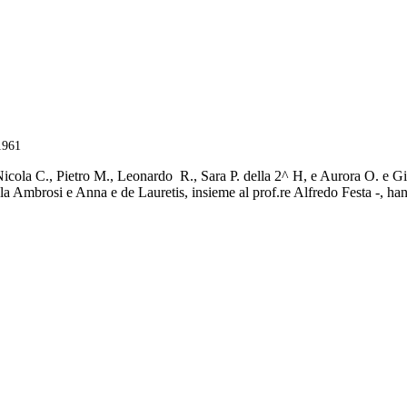
 1961
cola C., Pietro M., Leonardo R., Sara P. della 2^ H, e Aurora O. e Giuli
la Ambrosi e Anna e de Lauretis, insieme al prof.re Alfredo Festa -, ha