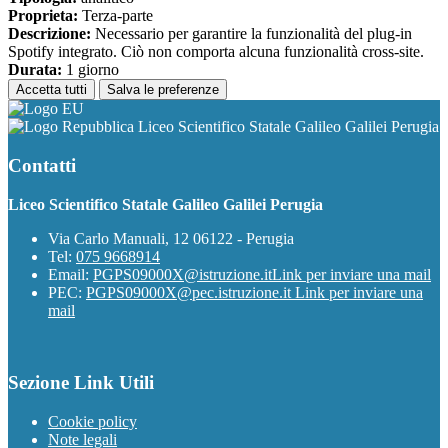
Proprieta:
Terza-parte
Descrizione:
Necessario per garantire la funzionalità del plug-in
Spotify integrato. Ciò non comporta alcuna funzionalità cross-site.
Durata:
1 giorno
Accetta tutti
Salva le preferenze
Liceo Scientifico Statale Galileo Galilei Perugia
Contatti
Liceo Scientifico Statale Galileo Galilei Perugia
Via Carlo Manuali, 12 06122 - Perugia
Tel:
075 9668914
Email:
PGPS09000X@istruzione.it
Link per inviare una mail
PEC:
PGPS09000X@pec.istruzione.it
Link per inviare una
mail
Sezione Link Utili
Cookie policy
Note legali