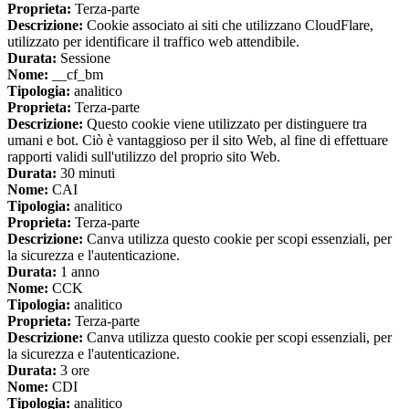
Proprieta:
Terza-parte
Descrizione:
Cookie associato ai siti che utilizzano CloudFlare,
utilizzato per identificare il traffico web attendibile.
Durata:
Sessione
Nome:
__cf_bm
Tipologia:
analitico
Proprieta:
Terza-parte
Descrizione:
Questo cookie viene utilizzato per distinguere tra
umani e bot. Ciò è vantaggioso per il sito Web, al fine di effettuare
rapporti validi sull'utilizzo del proprio sito Web.
Durata:
30 minuti
Nome:
CAI
Tipologia:
analitico
Proprieta:
Terza-parte
Descrizione:
Canva utilizza questo cookie per scopi essenziali, per
la sicurezza e l'autenticazione.
Durata:
1 anno
Nome:
CCK
Tipologia:
analitico
Proprieta:
Terza-parte
Descrizione:
Canva utilizza questo cookie per scopi essenziali, per
la sicurezza e l'autenticazione.
Durata:
3 ore
Nome:
CDI
Tipologia:
analitico