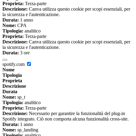
Proprieta:
Terza-parte
Descrizione:
Canva utilizza questo cookie per scopi essenziali, per
la sicurezza e l'autenticazione.
Durata:
1 anno
Nome:
CPA
Tipologia:
analitico
Proprieta:
Terza-parte
Descrizione:
Canva utilizza questo cookie per scopi essenziali, per
la sicurezza e l'autenticazione.
Durata:
3 ore
spotify.com
Nome
Tipologia
Proprieta
Descrizione
Durata
Nome:
sp_t
Tipologia:
analitico
Proprieta:
Terza-parte
Descrizione:
Necessario per garantire la funzionalità del plug-in
Spotify integrato. Ciò non comporta alcuna funzionalità cross-site.
Durata:
1 anno
Nome:
sp_landing
Tipologia:
analitico