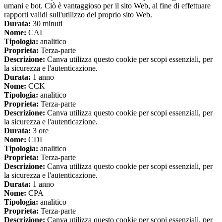
umani e bot. Ciò è vantaggioso per il sito Web, al fine di effettuare
rapporti validi sull'utilizzo del proprio sito Web.
Durata:
30 minuti
Nome:
CAI
Tipologia:
analitico
Proprieta:
Terza-parte
Descrizione:
Canva utilizza questo cookie per scopi essenziali, per
la sicurezza e l'autenticazione.
Durata:
1 anno
Nome:
CCK
Tipologia:
analitico
Proprieta:
Terza-parte
Descrizione:
Canva utilizza questo cookie per scopi essenziali, per
la sicurezza e l'autenticazione.
Durata:
3 ore
Nome:
CDI
Tipologia:
analitico
Proprieta:
Terza-parte
Descrizione:
Canva utilizza questo cookie per scopi essenziali, per
la sicurezza e l'autenticazione.
Durata:
1 anno
Nome:
CPA
Tipologia:
analitico
Proprieta:
Terza-parte
Descrizione:
Canva utilizza questo cookie per scopi essenziali, per