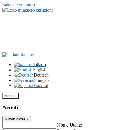
Salta al contenuto
Italiano
Italiano
English
Deutsch
Français
Español
Accedi
Accedi
button close
×
Nome Utente