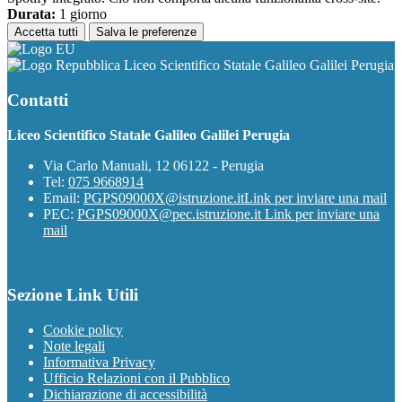
Durata:
1 giorno
Accetta tutti
Salva le preferenze
Liceo Scientifico Statale Galileo Galilei Perugia
Contatti
Liceo Scientifico Statale Galileo Galilei Perugia
Via Carlo Manuali, 12 06122 - Perugia
Tel:
075 9668914
Email:
PGPS09000X@istruzione.it
Link per inviare una mail
PEC:
PGPS09000X@pec.istruzione.it
Link per inviare una
mail
Sezione Link Utili
Cookie policy
Note legali
Informativa Privacy
Ufficio Relazioni con il Pubblico
Dichiarazione di accessibilità