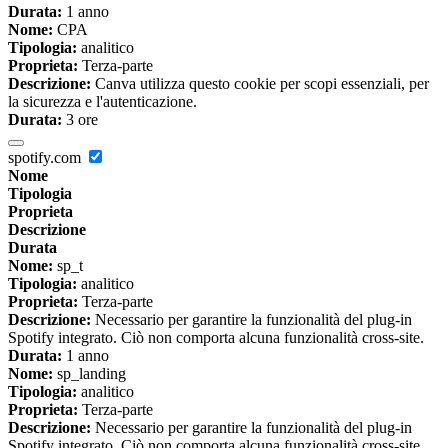
Durata:
1 anno
Nome:
CPA
Tipologia:
analitico
Proprieta:
Terza-parte
Descrizione:
Canva utilizza questo cookie per scopi essenziali, per
la sicurezza e l'autenticazione.
Durata:
3 ore
spotify.com
Nome
Tipologia
Proprieta
Descrizione
Durata
Nome:
sp_t
Tipologia:
analitico
Proprieta:
Terza-parte
Descrizione:
Necessario per garantire la funzionalità del plug-in
Spotify integrato. Ciò non comporta alcuna funzionalità cross-site.
Durata:
1 anno
Nome:
sp_landing
Tipologia:
analitico
Proprieta:
Terza-parte
Descrizione:
Necessario per garantire la funzionalità del plug-in
Spotify integrato. Ciò non comporta alcuna funzionalità cross-site.