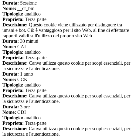
Durata:
Sessione
Nome:
__cf_bm
Tipologia:
analitico
Proprieta:
Terza-parte
Descrizione:
Questo cookie viene utilizzato per distinguere tra
umani e bot. Ciò è vantaggioso per il sito Web, al fine di effettuare
rapporti validi sull'utilizzo del proprio sito Web.
Durata:
30 minuti
Nome:
CAI
Tipologia:
analitico
Proprieta:
Terza-parte
Descrizione:
Canva utilizza questo cookie per scopi essenziali, per
la sicurezza e l'autenticazione.
Durata:
1 anno
Nome:
CCK
Tipologia:
analitico
Proprieta:
Terza-parte
Descrizione:
Canva utilizza questo cookie per scopi essenziali, per
la sicurezza e l'autenticazione.
Durata:
3 ore
Nome:
CDI
Tipologia:
analitico
Proprieta:
Terza-parte
Descrizione:
Canva utilizza questo cookie per scopi essenziali, per
la sicurezza e l'autenticazione.