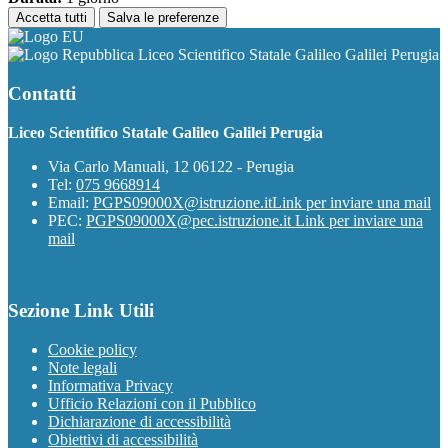
Accetta tutti
Salva le preferenze
Liceo Scientifico Statale Galileo Galilei Perugia
Contatti
Liceo Scientifico Statale Galileo Galilei Perugia
Via Carlo Manuali, 12 06122 - Perugia
Tel:
075 9668914
Email:
PGPS09000X@istruzione.it
Link per inviare una mail
PEC:
PGPS09000X@pec.istruzione.it
Link per inviare una
mail
Sezione Link Utili
Cookie policy
Note legali
Informativa Privacy
Ufficio Relazioni con il Pubblico
Dichiarazione di accessibilità
Obiettivi di accessibilità