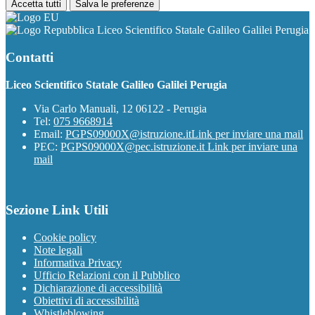
Accetta tutti
Salva le preferenze
Liceo Scientifico Statale Galileo Galilei Perugia
Contatti
Liceo Scientifico Statale Galileo Galilei Perugia
Via Carlo Manuali, 12 06122 - Perugia
Tel:
075 9668914
Email:
PGPS09000X@istruzione.it
Link per inviare una mail
PEC:
PGPS09000X@pec.istruzione.it
Link per inviare una
mail
Sezione Link Utili
Cookie policy
Note legali
Informativa Privacy
Ufficio Relazioni con il Pubblico
Dichiarazione di accessibilità
Obiettivi di accessibilità
Whistleblowing