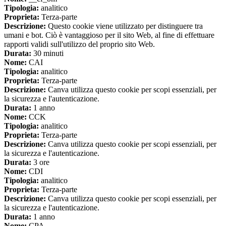
Tipologia:
analitico
Proprieta:
Terza-parte
Descrizione:
Questo cookie viene utilizzato per distinguere tra
umani e bot. Ciò è vantaggioso per il sito Web, al fine di effettuare
rapporti validi sull'utilizzo del proprio sito Web.
Durata:
30 minuti
Nome:
CAI
Tipologia:
analitico
Proprieta:
Terza-parte
Descrizione:
Canva utilizza questo cookie per scopi essenziali, per
la sicurezza e l'autenticazione.
Durata:
1 anno
Nome:
CCK
Tipologia:
analitico
Proprieta:
Terza-parte
Descrizione:
Canva utilizza questo cookie per scopi essenziali, per
la sicurezza e l'autenticazione.
Durata:
3 ore
Nome:
CDI
Tipologia:
analitico
Proprieta:
Terza-parte
Descrizione:
Canva utilizza questo cookie per scopi essenziali, per
la sicurezza e l'autenticazione.
Durata:
1 anno
Nome:
CPA