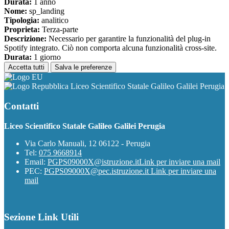
Durata:
1 anno
Nome:
sp_landing
Tipologia:
analitico
Proprieta:
Terza-parte
Descrizione:
Necessario per garantire la funzionalità del plug-in
Spotify integrato. Ciò non comporta alcuna funzionalità cross-site.
Durata:
1 giorno
Accetta tutti
Salva le preferenze
Liceo Scientifico Statale Galileo Galilei Perugia
Contatti
Liceo Scientifico Statale Galileo Galilei Perugia
Via Carlo Manuali, 12 06122 - Perugia
Tel:
075 9668914
Email:
PGPS09000X@istruzione.it
Link per inviare una mail
PEC:
PGPS09000X@pec.istruzione.it
Link per inviare una
mail
Sezione Link Utili