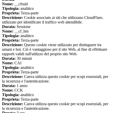
Nome:
__cfruid
Tipologia:
analitico
Proprieta:
Terza-parte
Descrizione:
Cookie associato ai siti che utilizzano CloudFlare,
utilizzato per identificare il traffico web attendibile.
Durata:
Sessione
Nome:
__cf_bm
Tipologia:
analitico
Proprieta:
Terza-parte
Descrizione:
Questo cookie viene utilizzato per distinguere tra
umani e bot. Ciò è vantaggioso per il sito Web, al fine di effettuare
rapporti validi sull'utilizzo del proprio sito Web.
Durata:
30 minuti
Nome:
CAI
Tipologia:
analitico
Proprieta:
Terza-parte
Descrizione:
Canva utilizza questo cookie per scopi essenziali, per
la sicurezza e l'autenticazione.
Durata:
1 anno
Nome:
CCK
Tipologia:
analitico
Proprieta:
Terza-parte
Descrizione:
Canva utilizza questo cookie per scopi essenziali, per
la sicurezza e l'autenticazione.
Durata:
3 ore