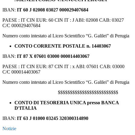
IBAN:
IT 60 J 02008 03027 000029407684
PAESE : IT CIN EUR: 60 CIN IT : J ABI: 02008 CAB: 03027
C/C 000029407684
Numero conto intestato al Liceo Scientifico “G. Galilei” di Perugia
CONTO CORRENTE POSTALE n. 14403067
IBAN:
IT 87 X 07601 03000 000014403067
PAESE : IT CIN EUR: 87 CIN IT : x ABI: 07601 CAB: 03000
C/C 000014403067
Numero conto intestato al Liceo Scientifico “G. Galilei” di Perugia
$$$$$$$$$$$$$$$$$$$$$$$$$
CONTO DI TESORERIA UNICA presso BANCA
D’ITALIA
IBAN:
IT 63 J 01000 03245 320300314890
Notizie