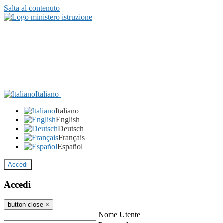
Salta al contenuto
Italiano
Italiano
English
Deutsch
Français
Español
Accedi
Accedi
button close
×
Nome Utente