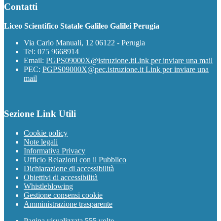
Contatti
Liceo Scientifico Statale Galileo Galilei Perugia
Via Carlo Manuali, 12 06122 - Perugia
Tel:
075 9668914
Email:
PGPS09000X@istruzione.it
Link per inviare una mail
PEC:
PGPS09000X@pec.istruzione.it
Link per inviare una
mail
Sezione Link Utili
Cookie policy
Note legali
Informativa Privacy
Ufficio Relazioni con il Pubblico
Dichiarazione di accessibilità
Obiettivi di accessibilità
Whistleblowing
Gestione consensi cookie
Amministrazione trasparente
Pagina visualizzata
555
volte