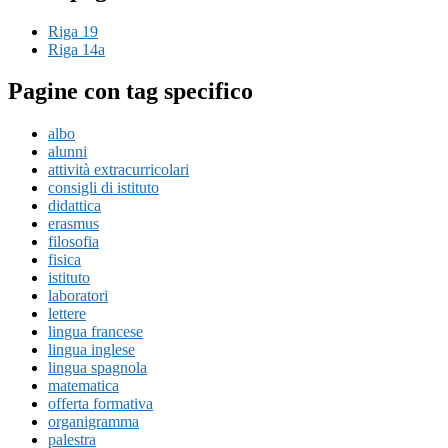
Riga 19
Riga 14a
Pagine con tag specifico
albo
alunni
attività extracurricolari
consigli di istituto
didattica
erasmus
filosofia
fisica
istituto
laboratori
lettere
lingua francese
lingua inglese
lingua spagnola
matematica
offerta formativa
organigramma
palestra