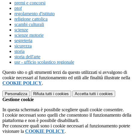
premi e concorsi
ptof
regolamento d'istituto
religione cattolica
scambi culturali
scienze
scienze motorie
segreteria
sicurezza
storia
storia dell'arte
usr - ufficio scolastico regionale
Questo sito o gli strumenti terzi da questo utilizzati si avvalgono di
cookie necessari al funzionamento ed utili alle finalità illustrate nella
COOKIE POLICY
.
Personalizza
Rifiuta tutti
i cookies
Accetta tutti
i cookies
Gestione cookie
In questa schermata è possibile scegliere quali cookie consentire.
I cookie necessari sono quelli che consentono il funzionamento della
piattaforma e non è possibile disabilitarli.
Per conoscere quali sono i cookie necessari al funzionamento potete
visionare la
COOKIE POLICY
.