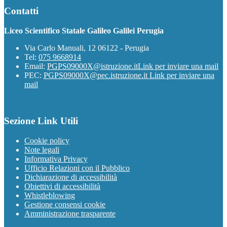
Contatti
Liceo Scientifico Statale Galileo Galilei Perugia
Via Carlo Manuali, 12 06122 - Perugia
Tel:
075 9668914
Email:
PGPS09000X@istruzione.it
Link per inviare una mail
PEC:
PGPS09000X@pec.istruzione.it
Link per inviare una
mail
Sezione Link Utili
Cookie policy
Note legali
Informativa Privacy
Ufficio Relazioni con il Pubblico
Dichiarazione di accessibilità
Obiettivi di accessibilità
Whistleblowing
Gestione consensi cookie
Amministrazione trasparente