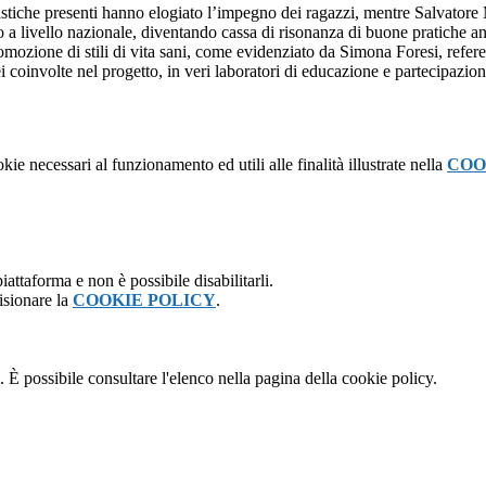
colastiche presenti hanno elogiato l’impegno dei ragazzi, mentre Salvator
to a livello nazionale, diventando cassa di risonanza di buone pratiche a
a promozione di stili di vita sani, come evidenziato da Simona Foresi, ref
ei coinvolte nel progetto, in veri laboratori di educazione e partecipazion
kie necessari al funzionamento ed utili alle finalità illustrate nella
COO
attaforma e non è possibile disabilitarli.
isionare la
COOKIE POLICY
.
 È possibile consultare l'elenco nella pagina della cookie policy.