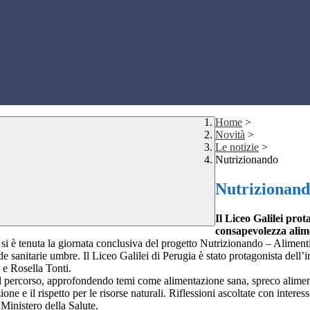
Home
>
Novità
>
Le notizie
>
Nutrizionando
Nutrizionan
Il Liceo Galilei pro
consapevolezza alim
 si è tenuta la giornata conclusiva del progetto Nutrizionando – Alime
de sanitarie umbre. Il Liceo Galilei di Perugia è stato protagonista dell’
i e Rosella Tonti.
l percorso, approfondendo temi come alimentazione sana, spreco alimentare
ne e il rispetto per le risorse naturali. Riflessioni ascoltate con inter
Ministero della Salute.