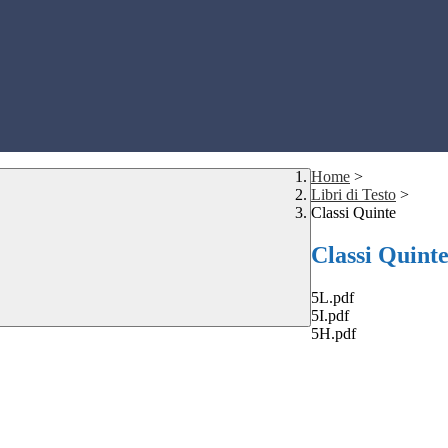
Home
>
Libri di Testo
>
Classi Quinte
Classi Quint
5L.pdf
5I.pdf
5H.pdf