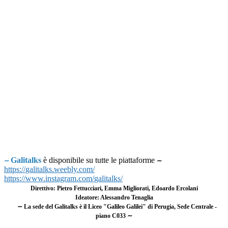
Galitalks
è disponibile su tutte le piattaforme
∼
∼
https://
galitalks
.weebly.com/
https://www.instagram.com/
galitalks
/
Direttivo: Pietro Fettucciari, Emma Migliorati, Edoardo Ercolani
Ideatore: Alessandro Tenaglia
∼ La sede del Galitalks è il Liceo "Galileo Galilei" di Perugia, Sede Centrale -
piano C033 ∼