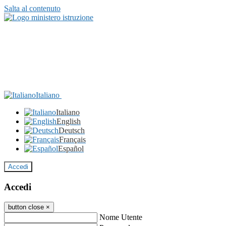
Salta al contenuto
Italiano
Italiano
English
Deutsch
Français
Español
Accedi
Accedi
button close
×
Nome Utente