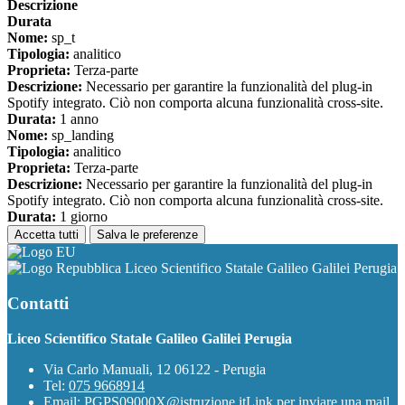
Descrizione
Durata
Nome:
sp_t
Tipologia:
analitico
Proprieta:
Terza-parte
Descrizione:
Necessario per garantire la funzionalità del plug-in
Spotify integrato. Ciò non comporta alcuna funzionalità cross-site.
Durata:
1 anno
Nome:
sp_landing
Tipologia:
analitico
Proprieta:
Terza-parte
Descrizione:
Necessario per garantire la funzionalità del plug-in
Spotify integrato. Ciò non comporta alcuna funzionalità cross-site.
Durata:
1 giorno
Accetta tutti
Salva le preferenze
Liceo Scientifico Statale Galileo Galilei Perugia
Contatti
Liceo Scientifico Statale Galileo Galilei Perugia
Via Carlo Manuali, 12 06122 - Perugia
Tel:
075 9668914
Email:
PGPS09000X@istruzione.it
Link per inviare una mail