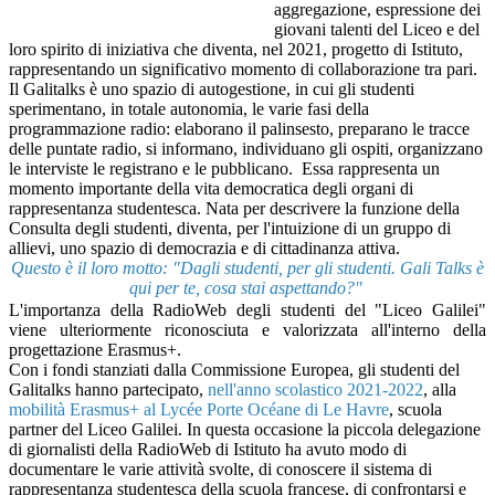
aggregazione, espressione dei
giovani talenti del Liceo e del
loro spirito di iniziativa che diventa, nel 2021, progetto di Istituto,
rappresentando un significativo momento di collaborazione tra pari.
Il Galitalks è uno spazio di autogestione, in cui gli studenti
sperimentano, in totale autonomia, le varie fasi della
programmazione radio: elaborano il palinsesto, preparano le tracce
delle puntate radio, si informano, individuano gli ospiti, organizzano
le interviste le registrano e le pubblicano. Essa
rappresenta un
momento importante della vita democratica degli organi di
rappresentanza studentesca. Nata per descrivere la funzione della
Consulta degli studenti, diventa, per l'intuizione di un gruppo di
allievi, uno spazio di democrazia e di cittadinanza attiva.
Questo è il loro motto: "Dagli studenti, per gli studenti. Gali Talks è
qui per te, cosa stai aspettando?"
L'importanza della RadioWeb degli studenti del "Liceo Galilei"
viene ulteriormente riconosciuta e valorizzata all'interno della
progettazione Erasmus+.
Con i fondi stanziati dalla Commissione Europea, gli studenti del
Galitalks hanno partecipato,
nell'anno scolastico 2021-2022
, alla
mobilità Erasmus+ al Lycée Porte Océane di Le Havre
, scuola
partner del Liceo Galilei. In questa occasione la piccola delegazione
di giornalisti della RadioWeb di Istituto ha avuto modo di
documentare le varie attività svolte, di conoscere il sistema di
rappresentanza studentesca della scuola francese, di confrontarsi e